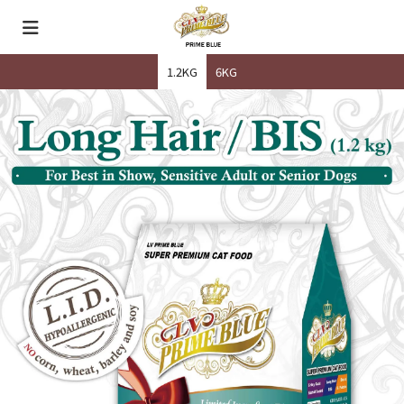
1.2KG
6KG